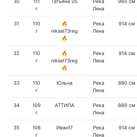
30
111
Татьяна 05
Река
965 см
г
Лена
31
110
🔥
Река
914 см
г
niksel73reg
Лена
🔥
32
110
🔥
Река
914 см
г
niksel73reg
Лена
🔥
33
110
Юльча
Река
880 см
г
Лена
34
109
АТТИЛА
Река
889 см
г
Лена
35
108
Иван17
Река
914 см
г
Лена