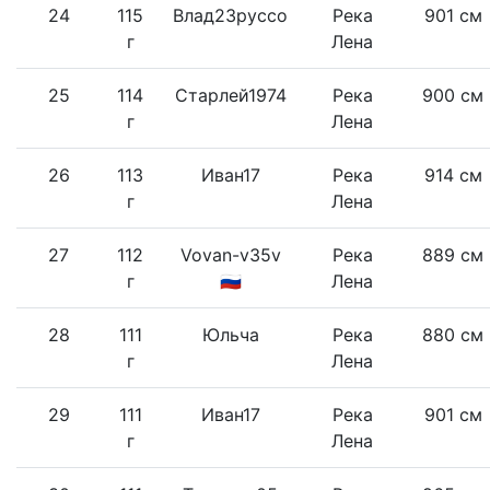
24
115
Влад23руссо
Река
901 см
г
Лена
25
114
Старлей1974
Река
900 см
г
Лена
26
113
Иван17
Река
914 см
г
Лена
27
112
Vovan-v35v
Река
889 см
г
🇷🇺
Лена
28
111
Юльча
Река
880 см
г
Лена
29
111
Иван17
Река
901 см
г
Лена