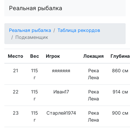
Реальная рыбалка
Реальная рыбалка
Таблица рекордов
Подкаменщик
Место
Вес
Игрок
Локация
Глубина
21
115
яяяяяяя
Река
860 см
г
Лена
22
115
Иван17
Река
914 см
г
Лена
23
115
Старлей1974
Река
900 см
г
Лена