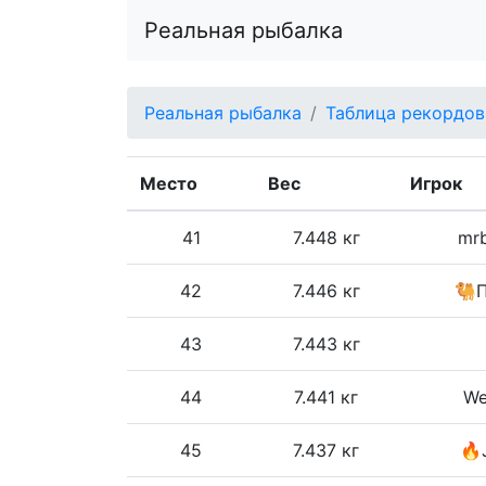
Реальная рыбалка
Реальная рыбалка
Таблица рекордов
Место
Вес
Игрок
41
7.448 кг
mrb
42
7.446 кг
🐫
43
7.443 кг
44
7.441 кг
We
45
7.437 кг
🔥J