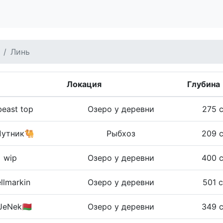
Линь
Локация
Глубина
east top
Озеро у деревни
275 
Путник🐫
Рыбхоз
209 
wip
Озеро у деревни
400 
llmarkin
Озеро у деревни
501 
eNek🇧🇾
Озеро у деревни
349 