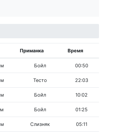
Приманка
Время
см
Бойл
00:50
см
Тесто
22:03
см
Бойл
10:02
см
Бойл
01:25
см
Слизняк
05:11