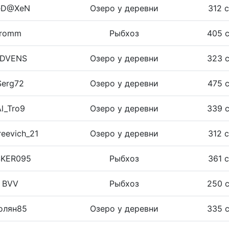
eD@XeN
Озеро у деревни
312 
romm
Рыбхоз
405 
DVENS
Озеро у деревни
323 
Serg72
Озеро у деревни
475 
l_Tro9
Озеро у деревни
339 
eevich_21
Озеро у деревни
312 
KER095
Рыбхоз
361 
BVV
Рыбхоз
250 
олян85
Озеро у деревни
335 