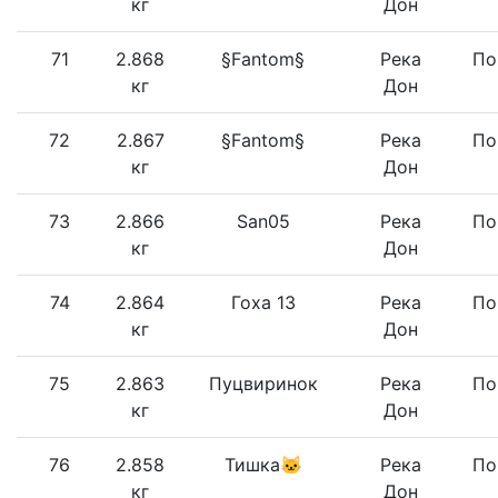
кг
Дон
71
2.868
§Fantom§
Река
По
кг
Дон
72
2.867
§Fantom§
Река
По
кг
Дон
73
2.866
San05
Река
По
кг
Дон
74
2.864
Гоха 13
Река
По
кг
Дон
75
2.863
Пуцвиринок
Река
По
кг
Дон
76
2.858
Тишка🐱
Река
По
кг
Дон