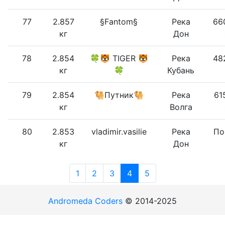
77
2.857
§Fantom§
Река
66
кг
Дон
78
2.854
🍀🐯 TIGER 🐯
Река
48
кг
🍀
Кубань
79
2.854
🐫Путник🐫
Река
61
кг
Волга
80
2.853
vladimir.vasilie
Река
По
кг
Дон
1
2
3
4
5
Andromeda Coders
© 2014-2025