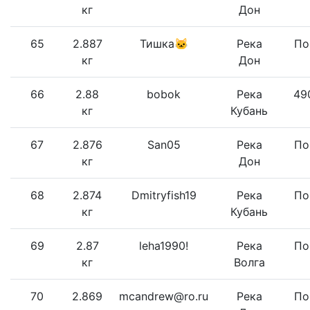
кг
Дон
65
2.887
Тишка🐱
Река
По
кг
Дон
66
2.88
bobok
Река
49
кг
Кубань
67
2.876
San05
Река
По
кг
Дон
68
2.874
Dmitryfish19
Река
По
кг
Кубань
69
2.87
leha1990!
Река
По
кг
Волга
70
2.869
mcandrew@ro.ru
Река
По