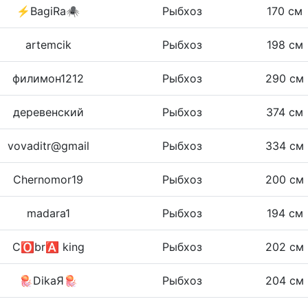
⚡BagiRa🕷
Рыбхоз
170 см
artemcik
Рыбхоз
198 см
филимон1212
Рыбхоз
290 см
деревенский
Рыбхоз
374 см
vovaditr@gmail
Рыбхоз
334 см
Chernomor19
Рыбхоз
200 см
madara1
Рыбхоз
194 см
C🅾️br🅰️ king
Рыбхоз
202 см
🪼DikaЯ🪼
Рыбхоз
204 см