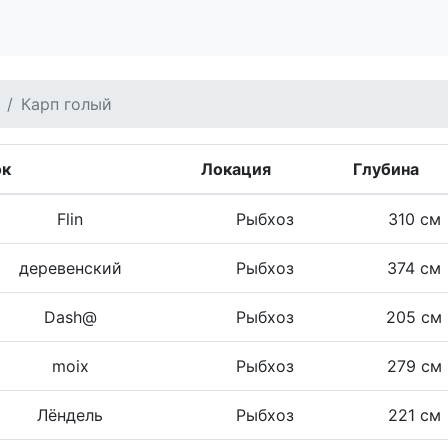
Карп голый
ок
Локация
Глубина
Flin
Рыбхоз
310 см
деревенский
Рыбхоз
374 см
Dash@
Рыбхоз
205 см
moix
Рыбхоз
279 см
Лëндель
Рыбхоз
221 см