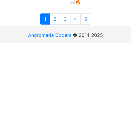
🛁🔥
1
2
3
4
5
Andromeda Coders
© 2014-2025