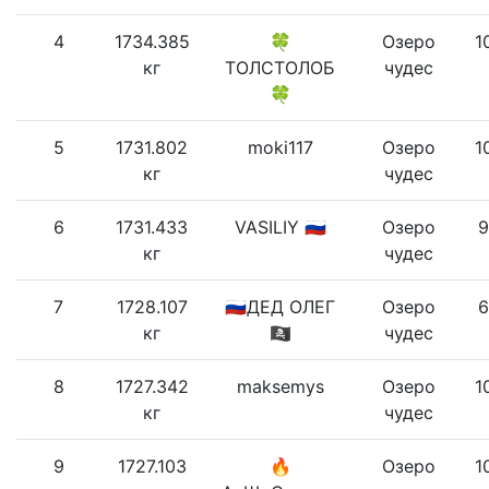
4
1734.385
🍀
Озеро
1
кг
ТОЛСТОЛОБ
чудес
🍀
5
1731.802
moki117
Озеро
1
кг
чудес
6
1731.433
VASILIY 🇷🇺
Озеро
9
кг
чудес
7
1728.107
🇷🇺ДЕД ОЛЕГ
Озеро
6
кг
🏴‍☠
чудес
8
1727.342
maksemys
Озеро
1
кг
чудес
9
1727.103
🔥
Озеро
1