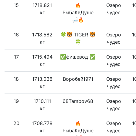
15
1718.821
🔥
Озеро
1
кг
РыбаКвДуше
чудес
🛁🔥
16
1718.582
🍀🐯 TIGER 🐯
Озеро
1
кг
🍀
чудес
17
1715.494
✅фишевод ✅
Озеро
1
кг
чудес
18
1713.038
Воробей1971
Озеро
1
кг
чудес
19
1710.111
68Tambov68
Озеро
1
кг
чудес
20
1708.778
🔥
Озеро
1
кг
РыбаКвДуше
чудес