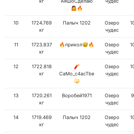
кг
АяШоСделаю
чудес
🤷🔥
10
1724.769
Палыч 1202
Озеро
1
кг
чудес
11
1723.837
🔥прикол😅🔥
Озеро
1
кг
чудес
12
1722.818
🧨
Озеро
1
кг
CaMo_c4acTbe
чудес
🔱
13
1720.261
Воробей1971
Озеро
9
кг
чудес
14
1719.469
Палыч 1202
Озеро
1
кг
чудес