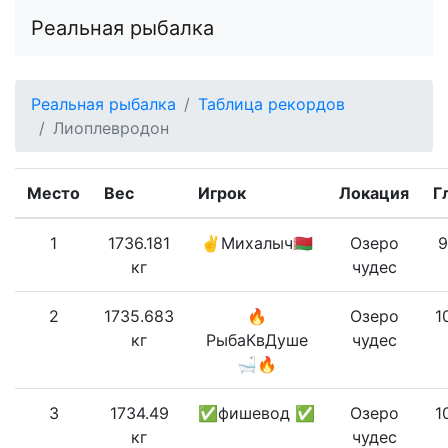
Реальная рыбалка
Реальная рыбалка
Таблица рекордов
Лиоплевродон
Место
Вес
Игрок
Локация
Г
1
1736.181
✌️Михалыч🇧🇾
Озеро
9
кг
чудес
2
1735.683
🔥
Озеро
1
кг
РыбаКвДуше
чудес
🛁🔥
3
1734.49
✅фишевод ✅
Озеро
1
кг
чудес