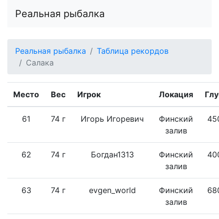
Реальная рыбалка
Реальная рыбалка
Таблица рекордов
Салака
Место
Вес
Игрок
Локация
Глу
61
74 г
Игорь Игоревич
Финский
45
залив
62
74 г
Богдан1313
Финский
40
залив
63
74 г
evgen_world
Финский
68
залив