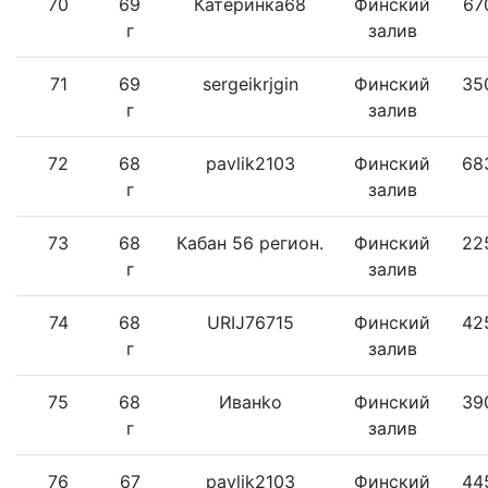
70
69
Катеринка68
Финский
67
г
залив
71
69
sergeikrjgin
Финский
35
г
залив
72
68
pavlik2103
Финский
68
г
залив
73
68
Кабан 56 регион.
Финский
22
г
залив
74
68
URIJ76715
Финский
42
г
залив
75
68
Иванko
Финский
39
г
залив
76
67
pavlik2103
Финский
44