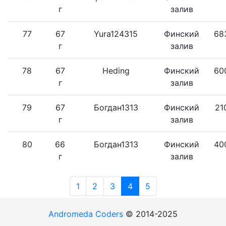
г
залив
77
67
Yura124315
Финский
68
г
залив
78
67
Heding
Финский
60
г
залив
79
67
Богдан1313
Финский
21
г
залив
80
66
Богдан1313
Финский
40
г
залив
1
2
3
4
5
Andromeda Coders
© 2014-2025