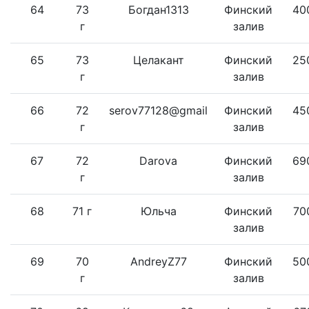
64
73
Богдан1313
Финский
40
г
залив
65
73
Целакант
Финский
25
г
залив
66
72
serov77128@gmail
Финский
45
г
залив
67
72
Darova
Финский
69
г
залив
68
71 г
Юльча
Финский
70
залив
69
70
AndreyZ77
Финский
50
г
залив