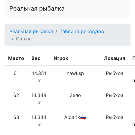
Реальная рыбалка
Реальная рыбалка
Таблица рекордов
Ишхан
Место
Вес
Игрок
Локация
61
14.351
hawksp
Рыбхоз
кг
62
14.348
Зело
Рыбхоз
кг
63
14.344
Aidarik🇷🇺
Рыбхоз
кг