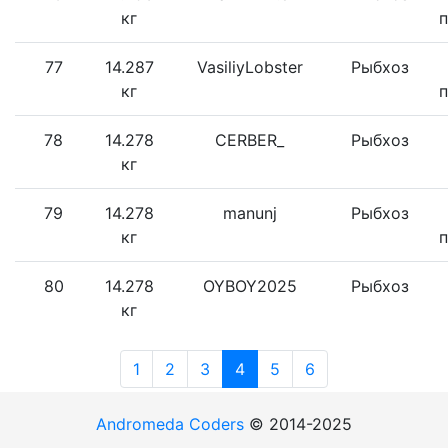
кг
77
14.287
VasiliyLobster
Рыбхоз
кг
78
14.278
CERBER_
Рыбхоз
кг
79
14.278
manunj
Рыбхоз
кг
80
14.278
OYBOY2025
Рыбхоз
кг
1
2
3
4
5
6
Andromeda Coders
© 2014-2025