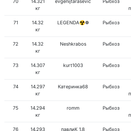
70
14.321
evgenijtarasevic
Рыбхоз
кг
71
14.32
LEGENDA☢❁
Рыбхоз
кг
72
14.32
Neshkrabos
Рыбхоз
кг
73
14.307
kurt1003
Рыбхоз
кг
74
14.297
Катеринка68
Рыбхоз
кг
75
14.294
romm
Рыбхоз
кг
76
14.293
павлиК 1.8
Рыбхоз