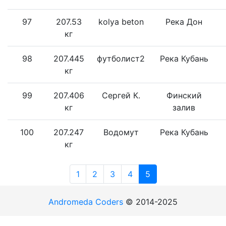
97
207.53
kolya beton
Река Дон
кг
98
207.445
футболист2
Река Кубань
кг
99
207.406
Сергей К.
Финский
кг
залив
100
207.247
Водомут
Река Кубань
кг
1
2
3
4
5
Andromeda Coders
© 2014-2025