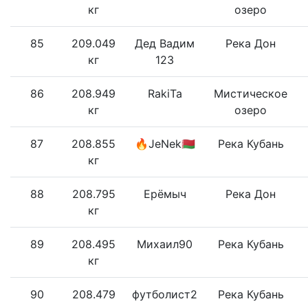
кг
озеро
85
209.049
Дед Вадим
Река Дон
кг
123
86
208.949
RakiTa
Мистическое
кг
озеро
87
208.855
🔥JeNek🇧🇾
Река Кубань
кг
88
208.795
Ерëмыч
Река Дон
кг
89
208.495
Михаил90
Река Кубань
кг
90
208.479
футболист2
Река Кубань