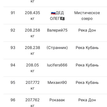
кг
91
208.435
🇷🇺ДЕД
Мистическое
кг
ОЛЕГ🏴‍☠
озеро
92
208.258
Валерий75
Река Дон
кг
93
208.238
(Странник)
Река Кубань
кг
94
208.05
lucifers666
Река Кубань
кг
95
207.772
Михаил90
Река Кубань
кг
96
207.762
Рокааак
Река Дон
кг