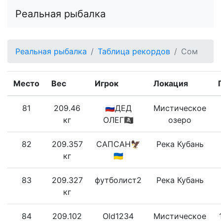
Реальная рыбалка
Реальная рыбалка
Таблица рекордов
Сом
Место
Вес
Игрок
Локация
81
209.46
🇷🇺ДЕД
Мистическое
кг
ОЛЕГ🏴‍☠
озеро
82
209.357
САПСАН🦅
Река Кубань
кг
🇺🇦
83
209.327
футболист2
Река Кубань
кг
84
209.102
Old1234
Мистическое