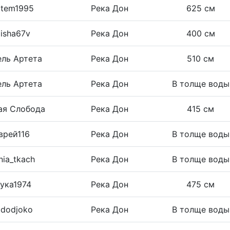
tem1995
Река Дон
625 см
isha67v
Река Дон
400 см
ль Артета
Река Дон
510 см
ль Артета
Река Дон
В толще воды
ая Слобода
Река Дон
415 см
врей116
Река Дон
В толще воды
nia_tkach
Река Дон
В толще воды
ука1974
Река Дон
475 см
dodjoko
Река Дон
В толще воды