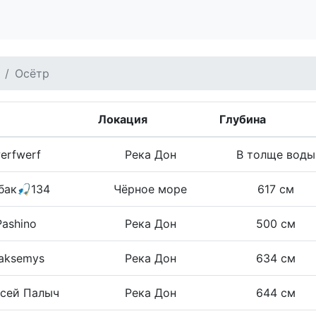
Осётр
Локация
Глубина
erfwerf
Река Дон
В толще воды
бак🎣134
Чёрное море
617 см
Pashino
Река Дон
500 см
aksemys
Река Дон
634 см
сей Палыч
Река Дон
644 см