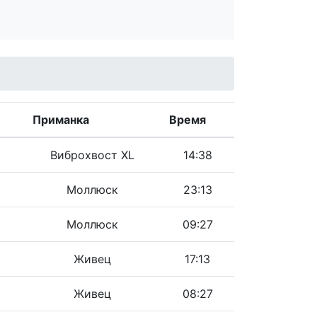
Приманка
Время
Виброхвост XL
14:38
Моллюск
23:13
Моллюск
09:27
Живец
17:13
Живец
08:27