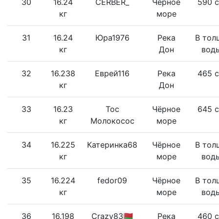
30
16.24
CERBER_
Чёрное
590 
кг
море
31
16.24
Юра1976
Река
В тол
кг
Дон
вод
32
16.238
Еврей116
Река
465 
кг
Дон
33
16.23
Тос
Чёрное
645 
кг
Молокосос
море
34
16.225
Катеринка68
Чёрное
В тол
кг
море
вод
35
16.224
fedor09
Чёрное
В тол
кг
море
вод
36
16.198
Crazy83🇧🇾
Река
460 