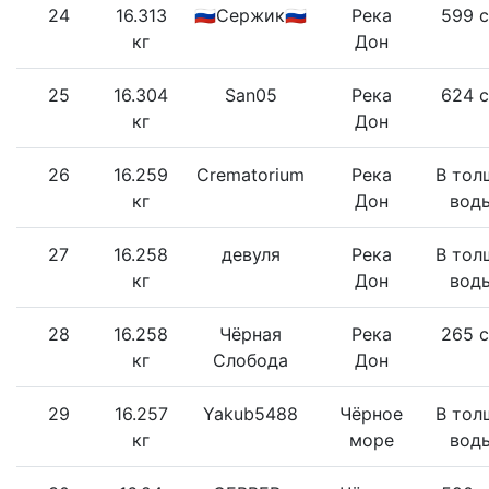
24
16.313
🇷🇺Сержик🇷🇺
Река
599 
кг
Дон
25
16.304
San05
Река
624 
кг
Дон
26
16.259
Crematorium
Река
В тол
кг
Дон
вод
27
16.258
девуля
Река
В тол
кг
Дон
вод
28
16.258
Чёрная
Река
265 
кг
Слобода
Дон
29
16.257
Yakub5488
Чёрное
В тол
кг
море
вод