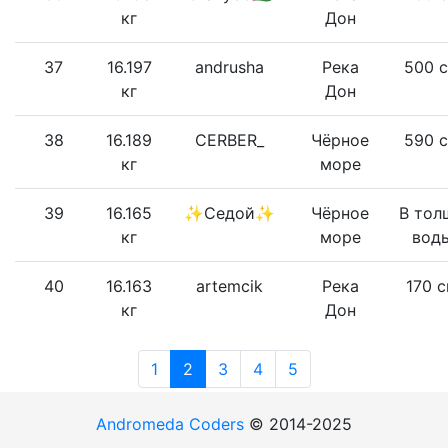
кг
Дон
37
16.197
andrusha
Река
500 
кг
Дон
38
16.189
CERBER_
Чёрное
590 
кг
море
39
16.165
✨Седой✨
Чёрное
В тол
кг
море
вод
40
16.163
artemcik
Река
170 
кг
Дон
1
2
3
4
5
Andromeda Coders
© 2014-2025