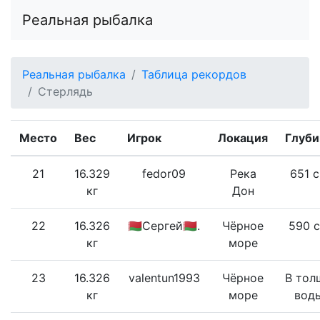
Реальная рыбалка
Реальная рыбалка
Таблица рекордов
Стерлядь
Место
Вес
Игрок
Локация
Глуби
21
16.329
fedor09
Река
651 
кг
Дон
22
16.326
🇧🇾Сергей🇧🇾.
Чёрное
590 
кг
море
23
16.326
valentun1993
Чёрное
В тол
кг
море
вод