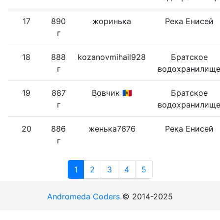
17
890
жоринька
Река Енисей
г
18
888
kozanovmihail928
Братское
г
водохранилищ
19
887
Вовчик 🇲🇩
Братское
г
водохранилищ
20
886
женька7676
Река Енисей
г
1
2
3
4
5
Andromeda Coders
© 2014-2025