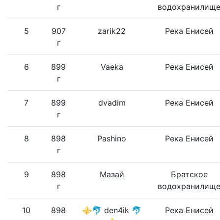
г
водохранилищ
5
907
zarik22
Река Енисей
г
6
899
Vaeka
Река Енисей
г
7
899
dvadim
Река Енисей
г
8
898
Pashino
Река Енисей
г
9
898
Мазай
Братское
г
водохранилищ
10
898
⚜🐬 den4ik 🐬
Река Енисей