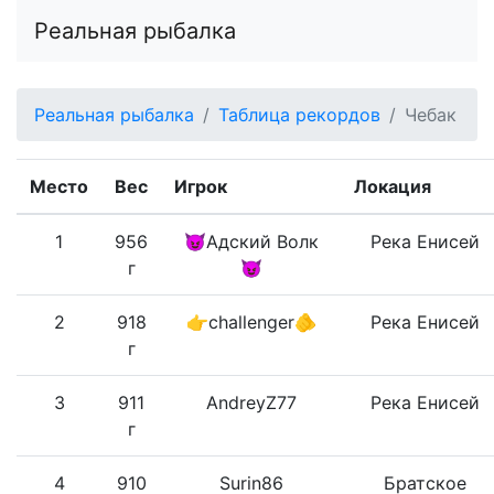
Реальная рыбалка
Реальная рыбалка
Таблица рекордов
Чебак
Место
Вес
Игрок
Локация
1
956
😈Адский Волк
Река Енисей
г
😈
2
918
👉challenger🫵
Река Енисей
г
3
911
AndreyZ77
Река Енисей
г
4
910
Surin86
Братское