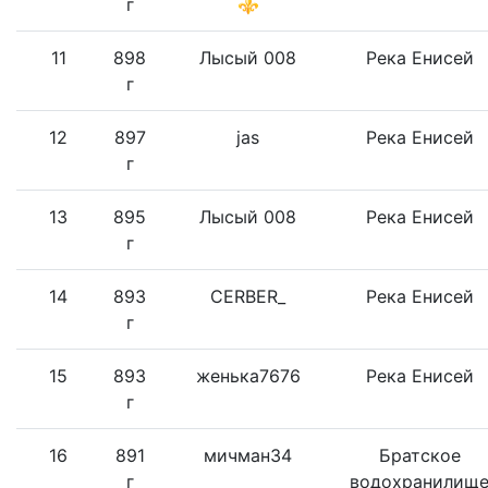
г
⚜
11
898
Лысый 008
Река Енисей
г
12
897
jas
Река Енисей
г
13
895
Лысый 008
Река Енисей
г
14
893
CERBER_
Река Енисей
г
15
893
женька7676
Река Енисей
г
16
891
мичман34
Братское
г
водохранилищ