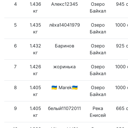
4
1.436
Алекс12345
Озеро
945 
кг
Байкал
5
1.435
лёха14041979
Озеро
1000 
кг
Байкал
6
1.432
Баринов
Озеро
925 
кг
Байкал
7
1.426
жоринька
Озеро
1000 
кг
Байкал
8
1.405
🇺🇦 Marek🇺🇦
Озеро
1000 
кг
Байкал
9
1.405
белый11072011
Река
665 
кг
Енисей