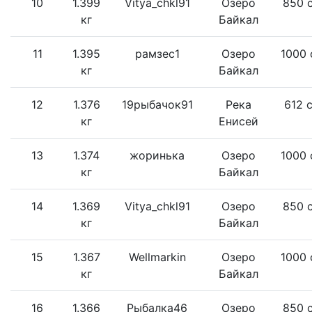
10
1.399
Vitya_chkl91
Озеро
850 
кг
Байкал
11
1.395
рамзес1
Озеро
1000 
кг
Байкал
12
1.376
19рыбачок91
Река
612 
кг
Енисей
13
1.374
жоринька
Озеро
1000 
кг
Байкал
14
1.369
Vitya_chkl91
Озеро
850 
кг
Байкал
15
1.367
Wellmarkin
Озеро
1000 
кг
Байкал
16
1.366
Рыбалка46
Озеро
850 