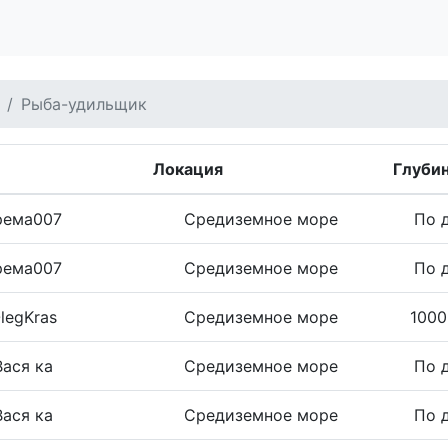
Рыба-удильщик
Локация
Глуби
рема007
Средиземное море
По 
рема007
Средиземное море
По 
legKras
Средиземное море
1000
Вася ка
Средиземное море
По 
Вася ка
Средиземное море
По 