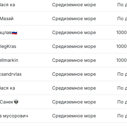
Вася ка
Средиземное море
По 
Мазай
Средиземное море
По 
ацлав🇷🇺
Средиземное море
1000
legKras
Средиземное море
1000
llmarkin
Средиземное море
1000
ksandrvlas
Средиземное море
По 
Вася ка
Средиземное море
По 
Санек👽
Средиземное море
По 
а мусорович
Средиземное море
По 