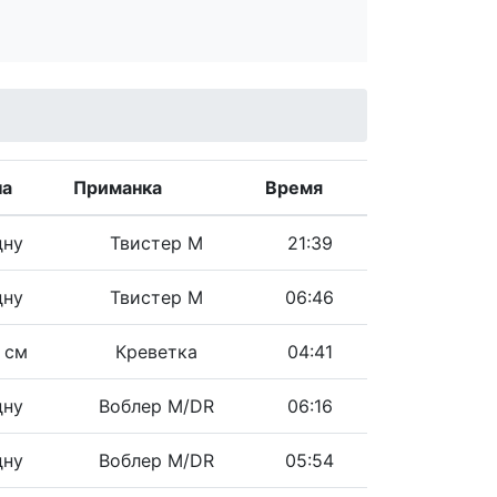
на
Приманка
Время
дну
Твистер M
21:39
дну
Твистер M
06:46
 см
Креветка
04:41
дну
Воблер M/DR
06:16
дну
Воблер M/DR
05:54