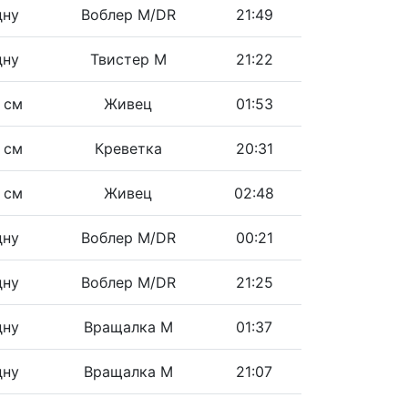
дну
Воблер M/DR
21:49
дну
Твистер M
21:22
 см
Живец
01:53
 см
Креветка
20:31
 см
Живец
02:48
дну
Воблер M/DR
00:21
дну
Воблер M/DR
21:25
дну
Вращалка M
01:37
дну
Вращалка M
21:07