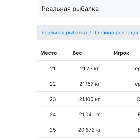
Реальная рыбалка
Реальная рыбалка
Таблица рекордов
Место
Вес
Игрок
21
21.23 кг
е
22
21.167 кг
е
23
21.106 кг
O
24
21.041 кг
25
20.872 кг