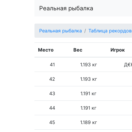
Реальная рыбалка
Реальная рыбалка
Таблица рекордов
Место
Вес
Игрок
41
1.193 кг
Д€Н
42
1.193 кг
43
1.191 кг
44
1.191 кг
45
1.189 кг