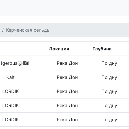
Керченская сельдь
Локация
Глубина
gerous🥋🏴‍☠️
Река Дон
По дну
Kalt
Река Дон
По дну
LORDIK
Река Дон
По дну
LORDIK
Река Дон
По дну
LORDIK
Река Дон
По дну