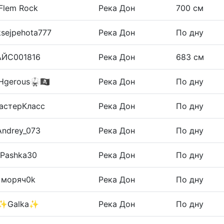
Flem Rock
Река Дон
700 см
ksejpehota777
Река Дон
По дну
АЙС001816
Река Дон
683 см
gerous🥋🏴‍☠️
Река Дон
По дну
астерКласс
Река Дон
По дну
Andrey_073
Река Дон
По дну
Pashka30
Река Дон
По дну
моряч0k
Река Дон
По дну
✨Galka✨
Река Дон
По дну