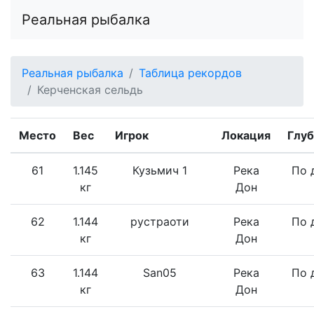
Реальная рыбалка
Реальная рыбалка
Таблица рекордов
Керченская сельдь
Место
Вес
Игрок
Локация
Глуб
61
1.145
Кузьмич 1
Река
По 
кг
Дон
62
1.144
рустраоти
Река
По 
кг
Дон
63
1.144
San05
Река
По 
кг
Дон