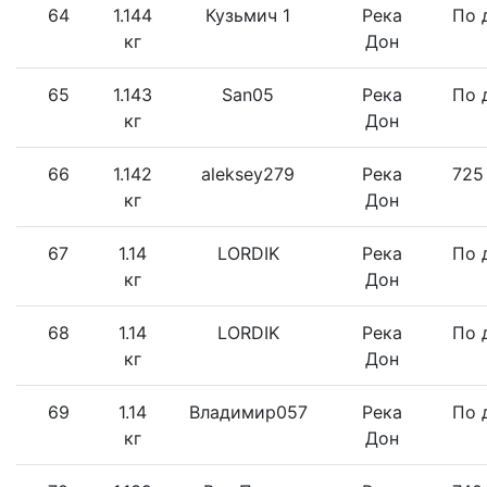
64
1.144
Кузьмич 1
Река
По 
кг
Дон
65
1.143
San05
Река
По 
кг
Дон
66
1.142
aleksey279
Река
725
кг
Дон
67
1.14
LORDIK
Река
По 
кг
Дон
68
1.14
LORDIK
Река
По 
кг
Дон
69
1.14
Владимир057
Река
По 
кг
Дон