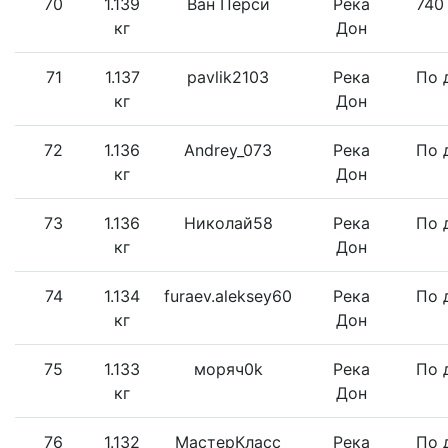
70
1.139
Ван Перси
Река
740
кг
Дон
71
1.137
pavlik2103
Река
По 
кг
Дон
72
1.136
Andrey_073
Река
По 
кг
Дон
73
1.136
Николай58
Река
По 
кг
Дон
74
1.134
furaev.aleksey60
Река
По 
кг
Дон
75
1.133
моряч0k
Река
По 
кг
Дон
76
1.132
МастерКласс
Река
По 