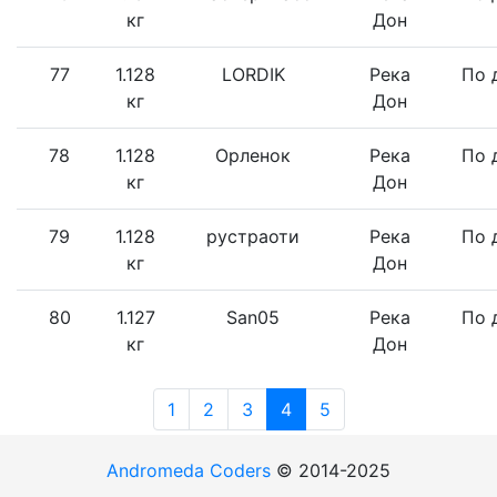
кг
Дон
77
1.128
LORDIK
Река
По 
кг
Дон
78
1.128
Орленок
Река
По 
кг
Дон
79
1.128
рустраоти
Река
По 
кг
Дон
80
1.127
San05
Река
По 
кг
Дон
1
2
3
4
5
Andromeda Coders
© 2014-2025