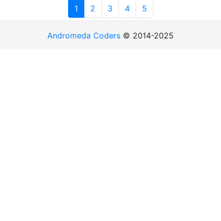
1
2
3
4
5
Andromeda Coders
© 2014-2025