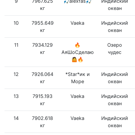
9
7967.625
🎣alexfas🎣
Индийский
кг
океан
10
7955.649
Vaeka
Индийский
кг
океан
11
7934.129
🔥
Озеро
кг
АяШоСделаю
чудес
🤷🔥
12
7926.064
*Star*ик и
Индийский
кг
Море
океан
13
7915.193
Vaeka
Индийский
кг
океан
14
7902.618
Vaeka
Индийский
кг
океан