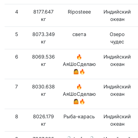
4
8177.647
Riposteee
Индийский
кг
океан
5
8073.349
света
Озеро
кг
чудес
6
8069.536
🔥
Индийский
кг
АяШоСделаю
океан
🤷🔥
7
8030.638
🔥
Индийский
кг
АяШоСделаю
океан
🤷🔥
8
8026.179
Рыба-карась
Индийский
кг
океан