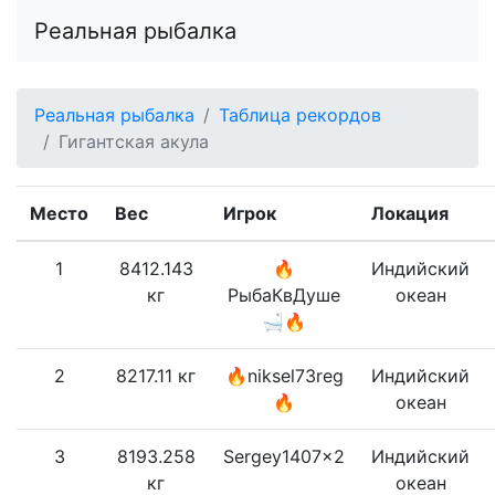
Реальная рыбалка
Реальная рыбалка
Таблица рекордов
Гигантская акула
Место
Вес
Игрок
Локация
1
8412.143
🔥
Индийский
кг
РыбаКвДуше
океан
🛁🔥
2
8217.11 кг
🔥niksel73reg
Индийский
🔥
океан
3
8193.258
Sergey1407x2
Индийский
кг
океан